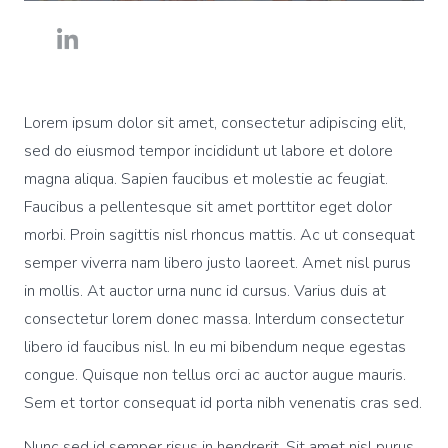
Lorem ipsum dolor sit amet, consectetur adipiscing elit,
sed do eiusmod tempor incididunt ut labore et dolore
magna aliqua. Sapien faucibus et molestie ac feugiat.
Faucibus a pellentesque sit amet porttitor eget dolor
morbi. Proin sagittis nisl rhoncus mattis. Ac ut consequat
semper viverra nam libero justo laoreet. Amet nisl purus
in mollis. At auctor urna nunc id cursus. Varius duis at
consectetur lorem donec massa. Interdum consectetur
libero id faucibus nisl. In eu mi bibendum neque egestas
congue. Quisque non tellus orci ac auctor augue mauris.
Sem et tortor consequat id porta nibh venenatis cras sed.
Nunc sed id semper risus in hendrerit. Sit amet nisl purus